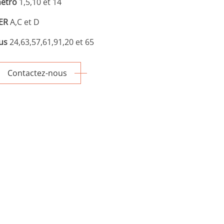
étro
1,5,10 et 14
ER
A,C et D
us
24,63,57,61,91,20 et 65
Contactez-nous