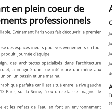
ant en plein coeur de
ements professionnels
C
iable, Evénement Paris vous fait découvrir le premier
J
J
opose des espaces inédits pour vos événements en tout
J
 produit, journée d’équipe...
gn, des architectes spécialisés dans l’architecture
J
u projet, a imaginé une rue intérieure qui mène aux
d
réunion, un bassin et une marina.
aphique parfaite car il est situé entre la rive gauche
A
013 Paris, sur la Seine, là où on se laisse imaginer le
T
s
e et les reflets de l’eau en font un environnement